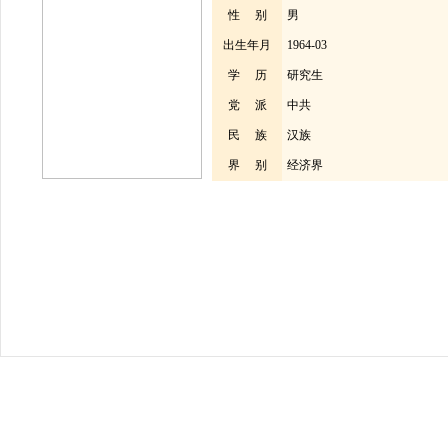
性 别
男
出生年月
1964-03
学 历
研究生
党 派
中共
民 族
汉族
界 别
经济界