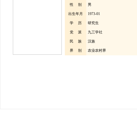
性 别
男
出生年月
1973-01
学 历
研究生
党 派
九三学社
民 族
汉族
界 别
农业农村界