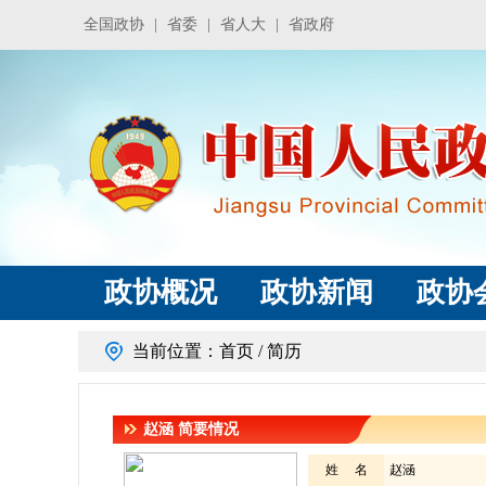
全国政协
|
省委
|
省人大
|
省政府
政协概况
政协新闻
政协
当前位置：
首页
/ 简历
赵涵
简要情况
姓 名
赵涵