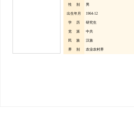
性 别
男
出生年月
1964-12
学 历
研究生
党 派
中共
民 族
汉族
界 别
农业农村界