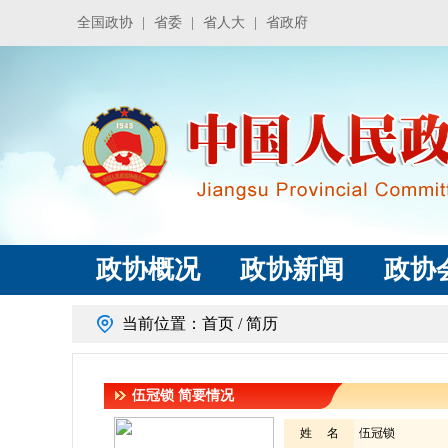
全国政协
|
省委
|
省人大
|
省政府
政协概况
政协新闻
政协
当前位置：
首页
/ 简历
伍冠锁
简要情况
姓 名
伍冠锁