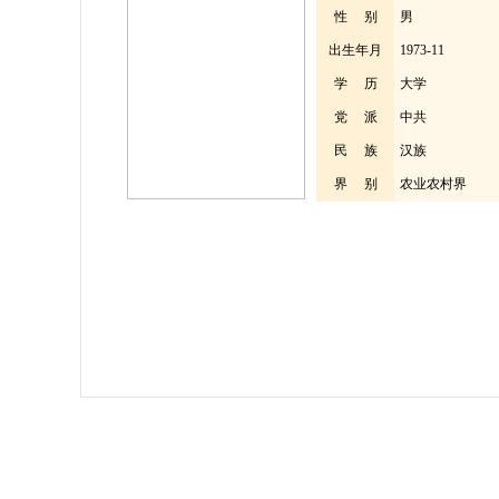
性 别
男
出生年月
1973-11
学 历
大学
党 派
中共
民 族
汉族
界 别
农业农村界