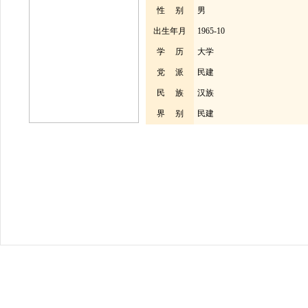
性 别
男
出生年月
1965-10
学 历
大学
党 派
民建
民 族
汉族
界 别
民建