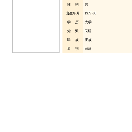
性 别
男
出生年月
1977-08
学 历
大学
党 派
民建
民 族
汉族
界 别
民建