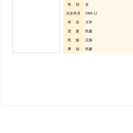
性 别
女
出生年月
1969-12
学 历
大学
党 派
民建
民 族
汉族
界 别
民建