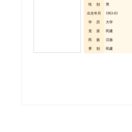
性 别
男
出生年月
1963-03
学 历
大学
党 派
民建
民 族
汉族
界 别
民建