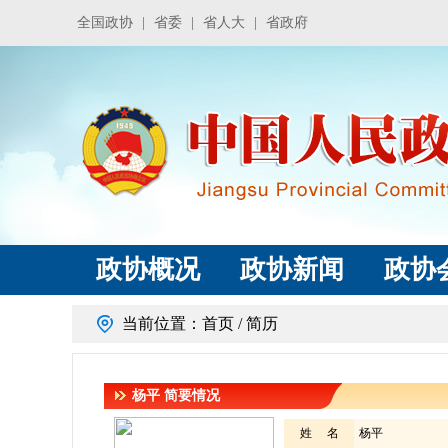
全国政协
|
省委
|
省人大
|
省政府
政协概况
政协新闻
政协
当前位置：
首页
/ 简历
杨平
简要情况
姓 名
杨平