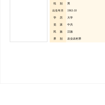
性 别
男
出生年月
1963-10
学 历
大学
党 派
中共
民 族
汉族
界 别
农业农村界