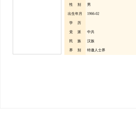
性 别
男
出生年月
1966-02
学 历
党 派
中共
民 族
汉族
界 别
特邀人士界