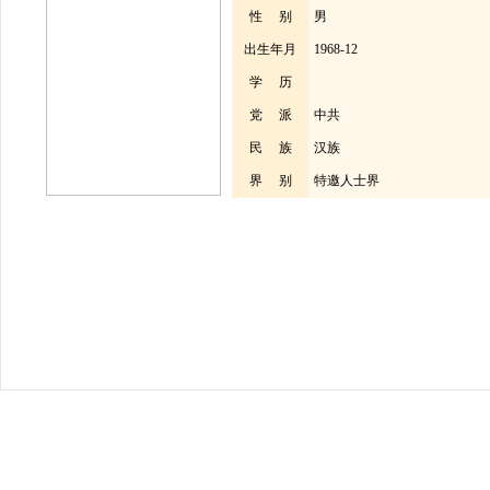
性 别
男
出生年月
1968-12
学 历
党 派
中共
民 族
汉族
界 别
特邀人士界