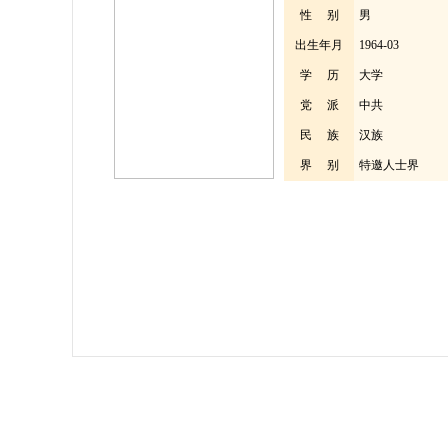
性 别
男
出生年月
1964-03
学 历
大学
党 派
中共
民 族
汉族
界 别
特邀人士界