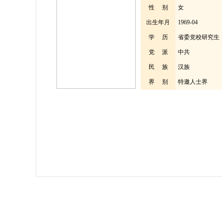
性 别
女
出生年月
1969-04
学 历
省委党校研究生
党 派
中共
民 族
汉族
界 别
特邀人士界