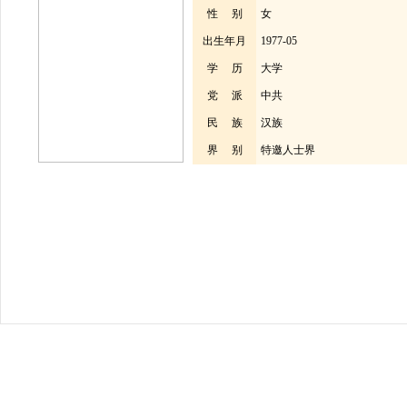
性 别
女
出生年月
1977-05
学 历
大学
党 派
中共
民 族
汉族
界 别
特邀人士界