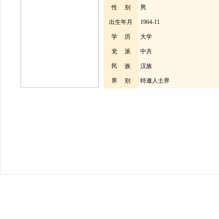
性 别
男
出生年月
1964-11
学 历
大学
党 派
中共
民 族
汉族
界 别
特邀人士界