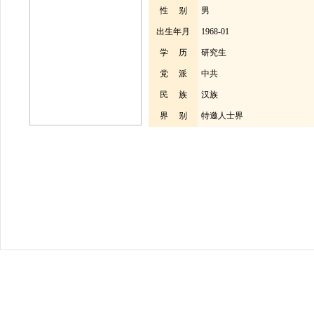
性 别
男
出生年月
1968-01
学 历
研究生
党 派
中共
民 族
汉族
界 别
特邀人士界