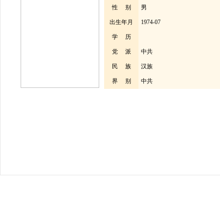
性 别
男
出生年月
1974-07
学 历
党 派
中共
民 族
汉族
界 别
中共