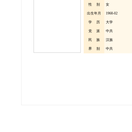
性 别
女
出生年月
1968-02
学 历
大学
党 派
中共
民 族
汉族
界 别
中共