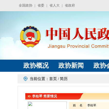
全国政协
|
省委
|
省人大
|
省政府
政协概况
政协新闻
政协
当前位置：
首页
/ 简历
李桂琴
简要情况
姓 名
李桂琴