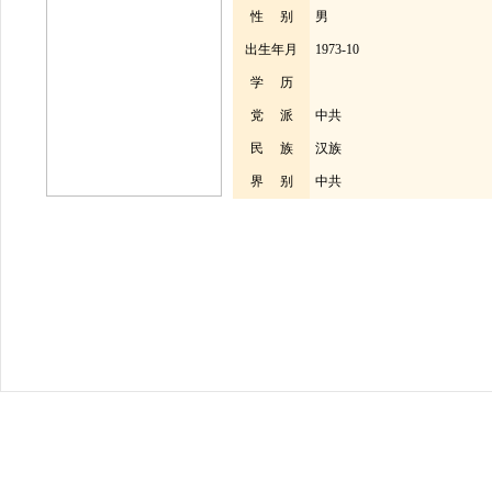
性 别
男
出生年月
1973-10
学 历
党 派
中共
民 族
汉族
界 别
中共