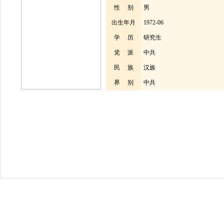
性 别
男
出生年月
1972-06
学 历
研究生
党 派
中共
民 族
汉族
界 别
中共