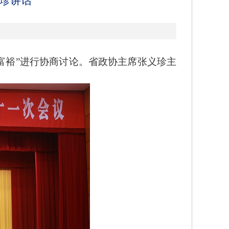
义珍讲话
富裕”进行协商讨论。省政协主席张义珍主