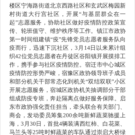
楼区宁海路街道北京西路社区和玄武区梅园新
村街道大行宫社区，开展“与基层群众在一
起”志愿服务，协助社区做好疫情防控政策宣
传、轮班值守、维护秩序等工作。镇江市政协
第一时间组建镇“疫”先锋党员志愿者服务队向
疫而行，迅速下沉社区，3月14日以来累计组
织42位党员志愿者在丹徒区谷阳镇开展摸排工
作，携手参与社区疫情防控。宿迁市中心城区
疫情防控形势严峻，宿豫区政协领导班子成员
和部分机关干部常态化到机关“双结双联”小区
开展志愿服务，宿城区政协机关抽调部分干部
组成防疫专班，奔赴隔离点做好服务保障。启
东市政协强化责任担当，牵头联合有关部门、
商会，发动委员筹集200余吨新鲜蔬菜驰援上
海，3月30日，首批4辆装满西红柿、白花菜、
马兰头等25吨时鲜蔬菜的车队通过崇启大桥绿