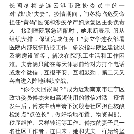
长闫冬梅是连云港市政协委员中的一
对“战‘疫’夫妻”。疫情期间，闫冬梅临危受命
担任“黄码”医院和涉疫孕产妇康复区主要负责
人。接到医院紧急调配时，她果断表示“服从
组织安排，保证完成任务！”姜立学连夜部署
医院内部疫情防控工作，多次指导院区建设以
及病房设置等，解决在院职工生活和工作困
难。夫妻俩只能在每天休息前给对方打个电话
或发个微信，互报平安、互相鼓劲，第二天又
各自进入阵地继续奋战。
“你今天回家吗？”成为近期南京市江宁区
政协委员傅杰夫妇高频使用的微信对话。疫情
发生后，傅杰主动申请下沉殷巷社区担任核酸
检测点“点位长”，做好场地布置、物资调配、
秩序维护、采样转运等工作。傅杰的妻子是一
名社区工作者，连日来，她和丈夫一样始终坚