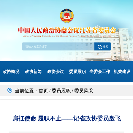
搜索
政协概况
政协新闻
政协会议
委员履职
专委会工作
机关建设
当前位置：首页 / 委员履职 / 委员风采
肩扛使命 履职不止——记省政协委员殷飞