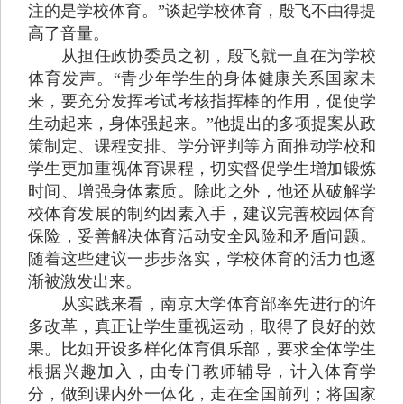
注的是学校体育。”谈起学校体育，殷飞不由得提
高了音量。
从担任政协委员之初，殷飞就一直在为学校
体育发声。
“青少年学生的身体健康关系国家未
来，要充分发挥考试考核指挥棒的作用，促使学
生动起来，身体强起来。”他提出的多项提案从政
策制定、课程安排、学分评判等方面推动学校和
学生更加重视体育课程，切实督促学生增加锻炼
时间、增强身体素质。除此之外，他还从破解学
校体育发展的制约因素入手，建议完善校园体育
保险，妥善解决体育活动安全风险和矛盾问题。
随着这些建议一步步落实，学校体育的活力也逐
渐被激发出来。
从实践来看，南京大学体育部率先进行的许
多改革，真正让学生重视运动，取得了良好的效
果。比如开设多样化体育俱乐部，要求全体学生
根据兴趣加入，由专门教师辅导，计入体育学
分，做到课内外一体化，走在全国前列；将国家