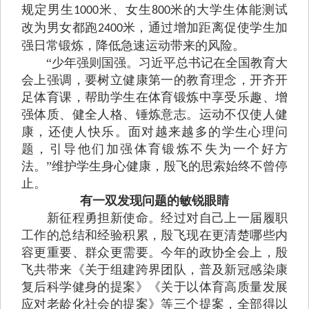
规定男生
米、女生
米的大学生体能测试
1000
800
改为男女都跑
米，通过增加距离促使学生加
2400
强日常锻炼，降低急速运动带来的风险。
“少年强则国强。习近平总书记在全国教育大
会上强调，要树立健康第一的教育理念，开齐开
足体育课，帮助学生在体育锻炼中享受乐趣、增
强体质、健全人格、锤炼意志。运动不仅使人健
康，还使人快乐。面对越来越多的学生心理问
题，引导他们加强体育锻炼不失为一个好方
法。”维护学生身心健康，殷飞的思索始终不曾停
止。
有一双发现问题的敏锐眼睛
新征程勇担新使命。经过对自己上一届履职
工作的总结和经验积累，殷飞现在更清楚哪些内
容更重要、群众更需要。今年的政协全会上，殷
飞共带来《关于组建跨界团队，普及新冠感染康
复后科学健身的提案》《关于以体育高质量发展
应对老龄化社会的提案》等三个提案，全部得以