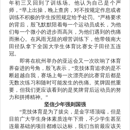
年初三又回到了训练场。他认为自己是个严
师，
“早上出操，晚上查房，对不按规定作息或者
训练不积极的学生按照规定给予处罚。”严格要求
的背后，殷飞默默陪着每一个运动员成长，为他
们每一个微小的进步而高兴，为他们遇到的伤痛
而揪心。在风雨无阻的艰苦训练下，他带领南大
田径队拿下全国大学生体育比赛女子田径五连
冠。
即将在杭州举办的亚运会又一次吹响了体育
界奋进的号角，殷飞表示，
“竞技体育追求的是不
断超越自我，赛场上每一次漂亮的比赛背后都是
无数次练习和随时可能发生的伤痛。奖牌固然重
要，但我们更应该看到的是奖牌背后运动员的努
力和拼搏精神。”
坚信少年强则国强
“竞技体育是为了拔尖，是金字塔顶端，但是
目前广大学生身体素质连年下滑，不少学生甚至
连最基础的项目都难以达标，我们当前最应该关