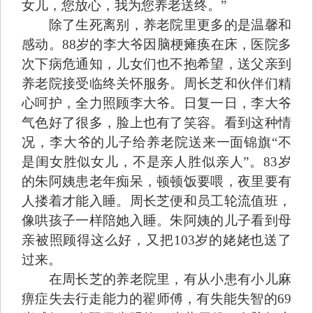
女儿，您放心，我为您养老送终。”
除了生死离别，养老院里更多的是温馨和
感动。88岁的李大爷因脑梗瘫痪在床，医院多
次下病危通知，儿女们也不抱希望，送父亲到
养老院接受临终关怀服务。周长芝和伙伴们精
心呵护，全力照顾李大爷。日复一日，李大爷
气色好了很多，脸上也有了笑容。看到这种情
况，李大爷的儿子给养老院送来一面锦旗“不
是闺女胜似女儿，不是亲人胜似亲人”。83岁
的朱阿姨患老年痴呆，顿顿饭要喂，夜里要有
人搂着才能入睡。周长芝便和员工轮流值班，
像哄孩子一样陪她入睡。朱阿姨的儿子看到母
亲被照顾得这么好，又把103岁的姥姥也送了
过来。
在周长芝的养老院里，有从小患有小儿麻
痹症失去行走能力的翟师傅，有失能失智的69