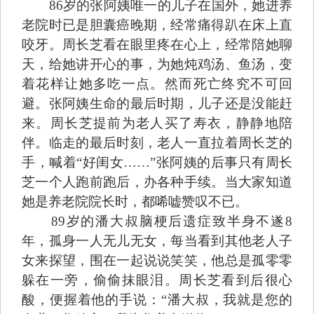
86岁的张阿姨唯一的儿子在国外，她进养
老院时已是胆囊癌晚期，经常痛得趴在床上直
咬牙。周长芝看在眼里疼在心上，经常陪她聊
天，给她讲开心的事，为她炖鸡汤、鱼汤，变
着花样让她多吃一点。然而死亡终究不可回
避。张阿姨生命的最后时期，儿子还是没能赶
来。周长芝提前为老人买了寿衣，静静地陪
伴。临走的最后时刻，老人一直拉着周长芝的
手，喊着“好闺女……”张阿姨的后事只有周长
芝一个人跑前跑后，办各种手续。当大家知道
她是养老院院长时，都唏嘘赞叹不已。
89岁的潘大叔脑梗后遗症致半身不遂8
年，孤身一人无儿无女，每当看到其他老人子
女来探望，围在一起说说笑笑，他总是孤零零
躲在一旁，偷偷抹眼泪。周长芝看到后很心
酸，便握着他的手说：“潘大叔，我就是您的