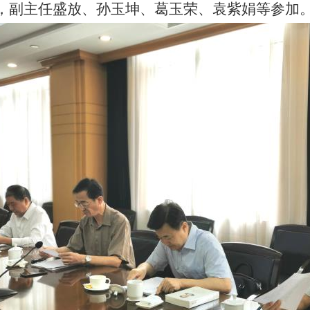
，副主任盛放、孙玉坤、葛玉荣、袁紫娟等参加